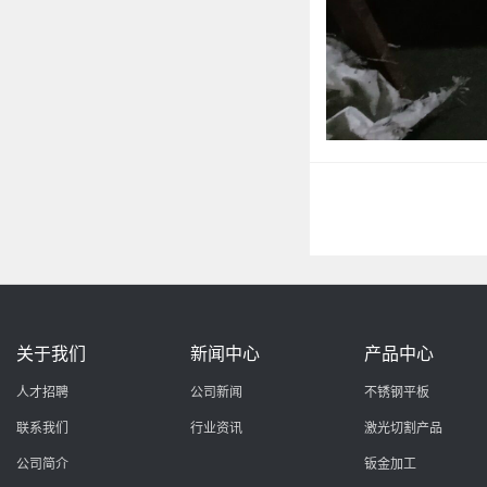
关于我们
新闻中心
产品中心
人才招聘
公司新闻
不锈钢平板
联系我们
行业资讯
激光切割产品
公司简介
钣金加工