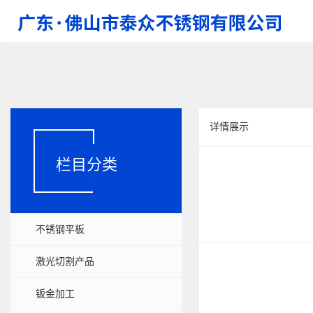
详情展示
栏目分类
不锈钢平板
激光切割产品
钣金加工