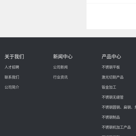
关于我们
新闻中心
产品中心
人才招聘
公司新闻
不锈钢平板
联系我们
行业资讯
激光切割产品
公司简介
钣金加工
不锈钢无缝管
不锈钢圆钢、扁钢、
不锈钢制品
不锈钢机加工产品