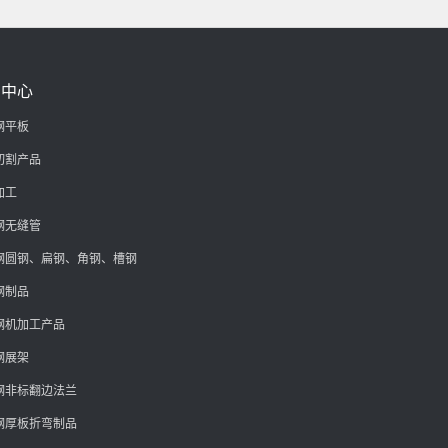
品中心
钢平板
切割产品
加工
钢无缝管
钢圆钢、扁钢、角钢、槽钢
钢制品
钢机加工产品
钢展架
钢非标翻边法兰
钢厚板折弯制品