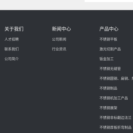
关于我们
新闻中心
产品中心
人才招聘
公司新闻
不锈钢平板
联系我们
行业资讯
激光切割产品
公司简介
钣金加工
不锈钢无缝管
不锈钢圆钢、扁钢、
不锈钢制品
不锈钢机加工产品
不锈钢展架
不锈钢非标翻边法兰
不锈钢厚板折弯制品