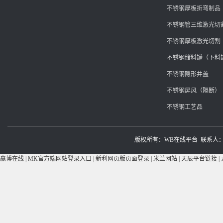
不锈钢厚板折弯制品
不锈钢管三维激光切
不锈钢厚板激光切割
不锈钢储料罐（下料
不锈钢隐形井盖
不锈钢屏风（隔断）
不锈钢工艺品
版权所有：WB在线平台 联系人：甘斌炜 
赢博在线
|
MK官方端网站登录入口
|
新利网页版页面登录
|
米兰网站
|
天辰平台链接
|