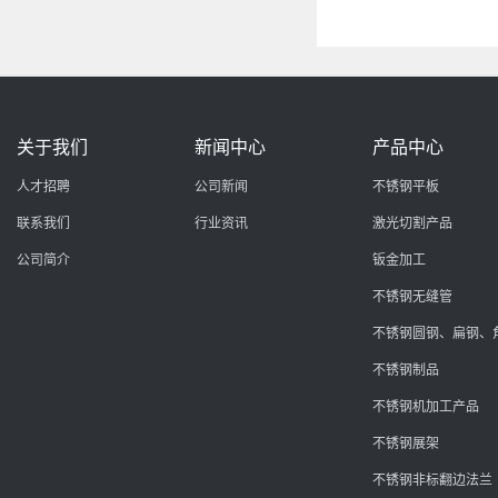
关于我们
新闻中心
产品中心
人才招聘
公司新闻
不锈钢平板
联系我们
行业资讯
激光切割产品
公司简介
钣金加工
不锈钢无缝管
不锈钢圆钢、扁钢、
不锈钢制品
不锈钢机加工产品
不锈钢展架
不锈钢非标翻边法兰