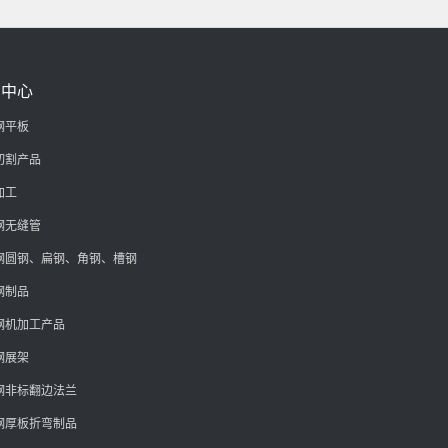
品中心
钢平板
切割产品
加工
钢无缝管
钢圆钢、扁钢、角钢、槽钢
钢制品
钢机加工产品
钢展架
钢非标翻边法兰
钢厚板折弯制品