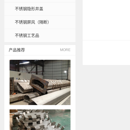
不锈钢隐形井盖
不锈钢屏风（隔断）
不锈钢工艺品
产品推荐
MORE