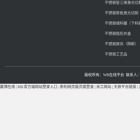
不锈钢管三维激光切
不锈钢厚板激光切割
不锈钢储料罐（下料
不锈钢隐形井盖
不锈钢屏风（隔断）
不锈钢工艺品
版权所有：WB在线平台 联系人：甘斌炜 
赢博在线
|
MK官方端网站登录入口
|
新利网页版页面登录
|
米兰网站
|
天辰平台链接
|