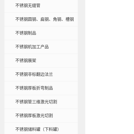
不锈钢无缝管
不锈钢圆钢、扁钢、角钢、槽钢
不锈钢制品
不锈钢机加工产品
不锈钢展架
不锈钢非标翻边法兰
不锈钢厚板折弯制品
不锈钢管三维激光切割
不锈钢厚板激光切割
不锈钢储料罐（下料罐）