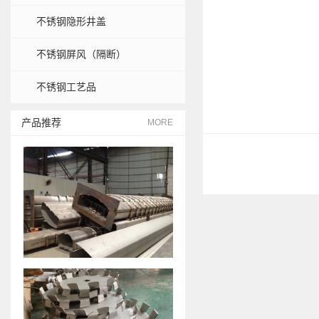
不锈钢隐形井盖
不锈钢屏风（隔断）
不锈钢工艺品
产品推荐
MORE