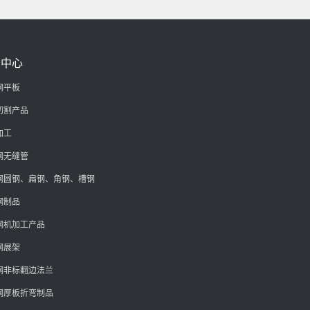
品中心
钢平板
切割产品
加工
钢无缝管
钢圆钢、扁钢、角钢、槽钢
钢制品
钢机加工产品
钢展架
钢非标翻边法兰
钢厚板折弯制品