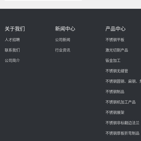
关于我们
新闻中心
产品中心
人才招聘
公司新闻
不锈钢平板
联系我们
行业资讯
激光切割产品
公司简介
钣金加工
不锈钢无缝管
不锈钢圆钢、扁钢、
不锈钢制品
不锈钢机加工产品
不锈钢展架
不锈钢非标翻边法兰
不锈钢厚板折弯制品