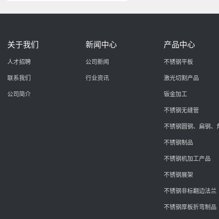
关于我们
新闻中心
产品中心
人才招聘
公司新闻
不锈钢平板
联系我们
行业资讯
激光切割产品
公司简介
钣金加工
不锈钢无缝管
不锈钢圆钢、扁钢、
不锈钢制品
不锈钢机加工产品
不锈钢展架
不锈钢非标翻边法兰
不锈钢厚板折弯制品