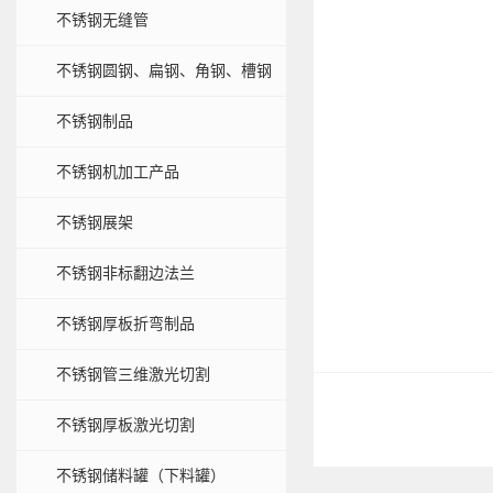
不锈钢无缝管
不锈钢圆钢、扁钢、角钢、槽钢
不锈钢制品
不锈钢机加工产品
不锈钢展架
不锈钢非标翻边法兰
不锈钢厚板折弯制品
不锈钢管三维激光切割
不锈钢厚板激光切割
不锈钢储料罐（下料罐）