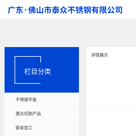
详情展示
栏目分类
不锈钢平板
激光切割产品
钣金加工