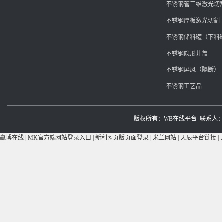
不锈钢管三维激光切
不锈钢厚板激光切割
不锈钢储料罐（下料
不锈钢隐形井盖
不锈钢屏风（隔断）
不锈钢工艺品
版权所有：WB在线平台 联系人：甘斌炜 
赢博在线
|
MK官方端网站登录入口
|
新利网页版页面登录
|
米兰网站
|
天辰平台链接
|