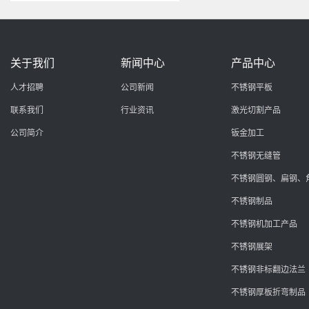
关于我们
新闻中心
产品中心
人才招聘
公司新闻
不锈钢平板
联系我们
行业资讯
激光切割产品
公司简介
钣金加工
不锈钢无缝管
不锈钢圆钢、扁钢、
不锈钢制品
不锈钢机加工产品
不锈钢展架
不锈钢非标翻边法兰
不锈钢厚板折弯制品