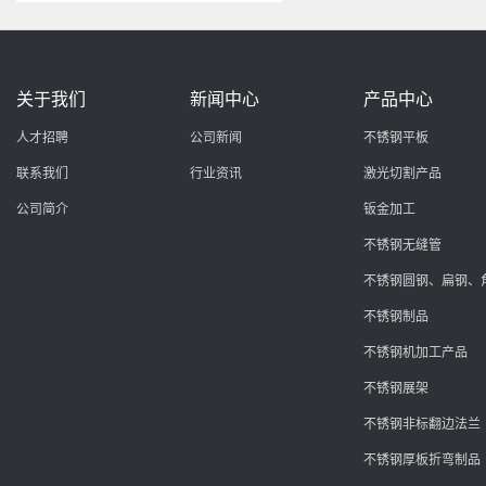
关于我们
新闻中心
产品中心
人才招聘
公司新闻
不锈钢平板
联系我们
行业资讯
激光切割产品
公司简介
钣金加工
不锈钢无缝管
不锈钢圆钢、扁钢、
不锈钢制品
不锈钢机加工产品
不锈钢展架
不锈钢非标翻边法兰
不锈钢厚板折弯制品