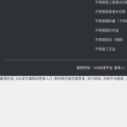
不锈钢管三维激光切
不锈钢厚板激光切割
不锈钢储料罐（下料
不锈钢隐形井盖
不锈钢屏风（隔断）
不锈钢工艺品
版权所有：WB在线平台 联系人：甘斌炜 
赢博在线
|
MK官方端网站登录入口
|
新利网页版页面登录
|
米兰网站
|
天辰平台链接
|