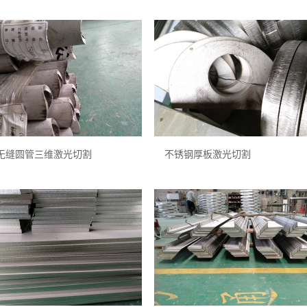
无缝圆管三维激光切割
不锈钢厚板激光切割