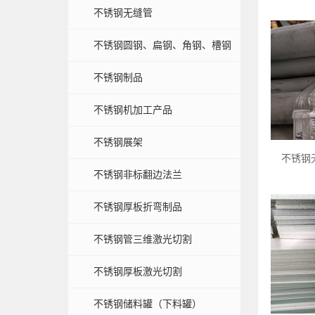
不锈钢无缝管
不锈钢圆钢、扁钢、角钢、槽钢
不锈钢制品
不锈钢机加工产品
不锈钢展架
不锈钢
不锈钢非标翻边法兰
不锈钢厚板折弯制品
不锈钢管三维激光切割
不锈钢厚板激光切割
不锈钢储料罐（下料罐）