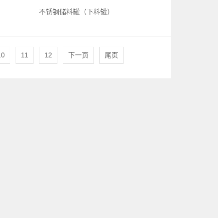
不锈钢储料罐（下料罐）
10
11
12
下一页
尾页