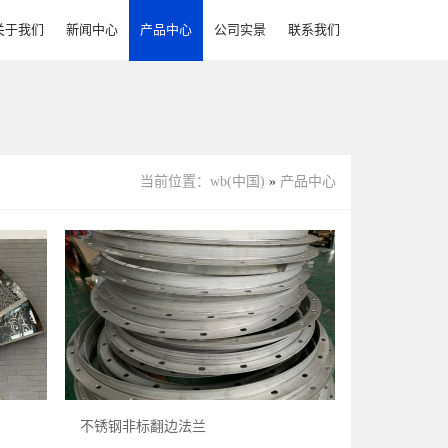
关于我们
新闻中心
产品中心
公司实景
联系我们
不锈钢圆钢、扁钢、角钢、槽钢
不锈钢储料罐（下料罐）
当前位置：
wb(中国)
»
产品中心
不锈钢非标翻边法兰