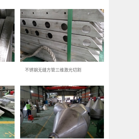
不锈钢无缝方管三维激光切割