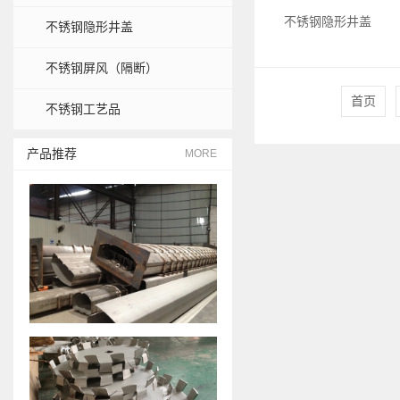
不锈钢隐形井盖
不锈钢隐形井盖
不锈钢屏风（隔断）
首页
不锈钢工艺品
产品推荐
MORE