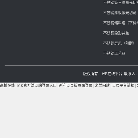
不锈钢管三维激光切
不锈钢厚板激光切割
不锈钢储料罐（下料
不锈钢隐形井盖
不锈钢屏风（隔断）
不锈钢工艺品
版权所有：WB在线平台 联系人：甘斌炜 
赢博在线
|
MK官方端网站登录入口
|
新利网页版页面登录
|
米兰网站
|
天辰平台链接
|