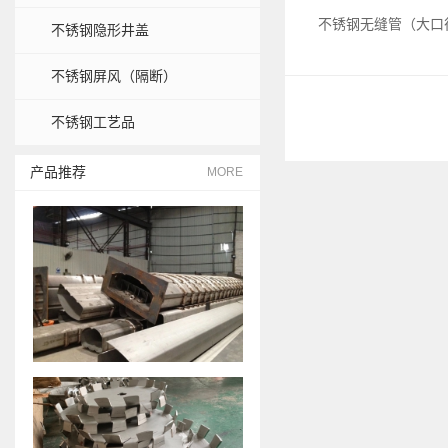
不锈钢无缝管（大口
不锈钢隐形井盖
不锈钢屏风（隔断）
不锈钢工艺品
产品推荐
MORE