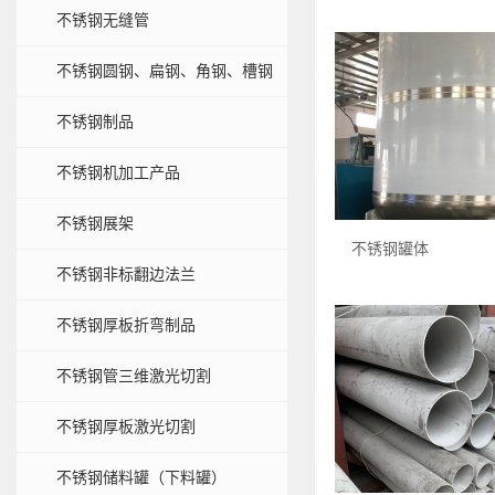
不锈钢无缝管
不锈钢圆钢、扁钢、角钢、槽钢
不锈钢制品
不锈钢机加工产品
不锈钢展架
不锈钢罐体
不锈钢非标翻边法兰
不锈钢厚板折弯制品
不锈钢管三维激光切割
不锈钢厚板激光切割
不锈钢储料罐（下料罐）