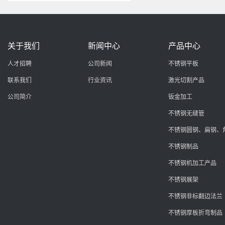
关于我们
新闻中心
产品中心
人才招聘
公司新闻
不锈钢平板
联系我们
行业资讯
激光切割产品
公司简介
钣金加工
不锈钢无缝管
不锈钢圆钢、扁钢、
不锈钢制品
不锈钢机加工产品
不锈钢展架
不锈钢非标翻边法兰
不锈钢厚板折弯制品