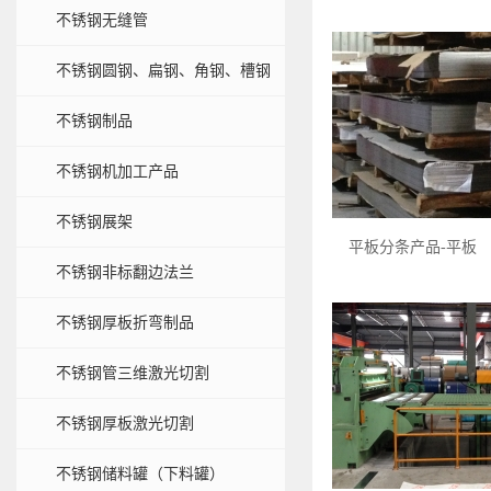
不锈钢无缝管
不锈钢圆钢、扁钢、角钢、槽钢
不锈钢制品
不锈钢机加工产品
不锈钢展架
平板分条产品-平板
不锈钢非标翻边法兰
不锈钢厚板折弯制品
不锈钢管三维激光切割
不锈钢厚板激光切割
不锈钢储料罐（下料罐）