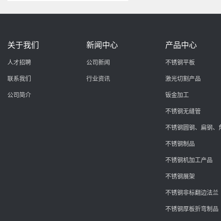
关于我们
新闻中心
产品中心
人才招聘
公司新闻
不锈钢平板
联系我们
行业资讯
激光切割产品
公司简介
钣金加工
不锈钢无缝管
不锈钢圆钢、扁钢、
不锈钢制品
不锈钢机加工产品
不锈钢展架
不锈钢非标翻边法兰
不锈钢厚板折弯制品