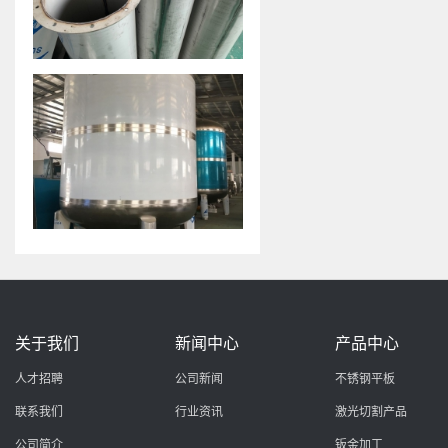
关于我们
新闻中心
产品中心
人才招聘
公司新闻
不锈钢平板
联系我们
行业资讯
激光切割产品
公司简介
钣金加工