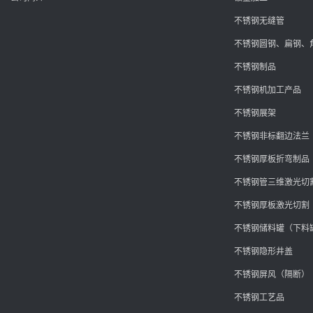
不锈钢无缝管
不锈钢圆钢、扁钢、
不锈钢制品
不锈钢机加工产品
不锈钢展架
不锈钢非标翻边法兰
不锈钢厚板折弯制品
不锈钢管三维激光切
不锈钢厚板激光切割
不锈钢储料罐（下料
不锈钢隐形井盖
不锈钢屏风（隔断）
不锈钢工艺品