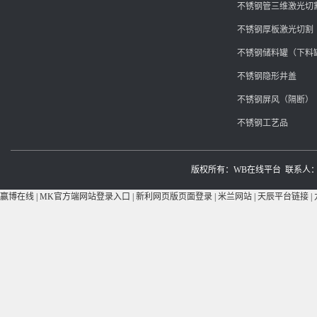
不锈钢管三维激光切
不锈钢厚板激光切割
不锈钢储料罐（下料
不锈钢隐形井盖
不锈钢屏风（隔断）
不锈钢工艺品
版权所有：WB在线平台 联系人：甘斌炜 
赢博在线
|
MK官方端网站登录入口
|
新利网页版页面登录
|
米兰网站
|
天辰平台链接
|