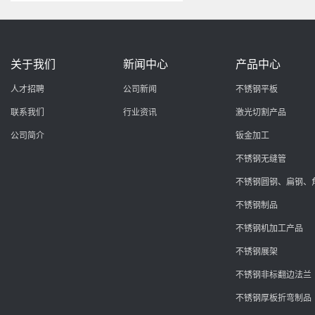
关于我们
新闻中心
产品中心
人才招聘
公司新闻
不锈钢平板
联系我们
行业资讯
激光切割产品
公司简介
钣金加工
不锈钢无缝管
不锈钢圆钢、扁钢、
不锈钢制品
不锈钢机加工产品
不锈钢展架
不锈钢非标翻边法兰
不锈钢厚板折弯制品