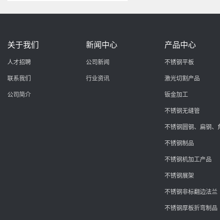
关于我们
新闻中心
产品中心
人才招聘
公司新闻
不锈钢平板
联系我们
行业资讯
激光切割产品
公司简介
钣金加工
不锈钢无缝管
不锈钢圆钢、扁钢、
不锈钢制品
不锈钢机加工产品
不锈钢展架
不锈钢非标翻边法兰
不锈钢厚板折弯制品