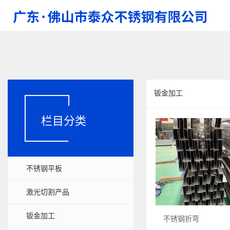
钣金加工
栏目分类
不锈钢平板
激光切割产品
钣金加工
不锈钢折弯