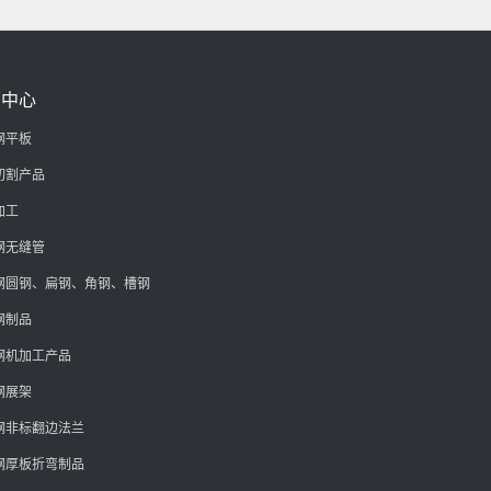
品中心
钢平板
切割产品
加工
钢无缝管
钢圆钢、扁钢、角钢、槽钢
钢制品
钢机加工产品
钢展架
钢非标翻边法兰
钢厚板折弯制品