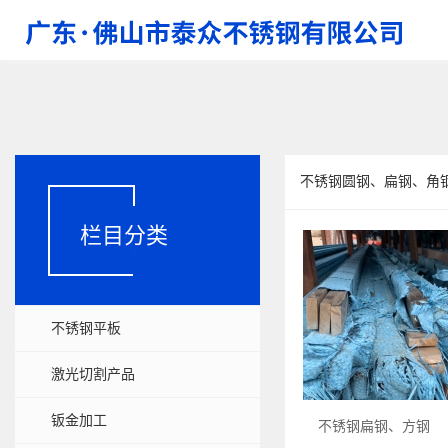
不锈钢圆钢、扁钢、角
栏目分类
不锈钢平板
激光切割产品
钣金加工
不锈钢扁钢、方钢