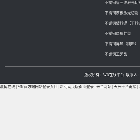
不锈钢管三维激光切
不锈钢厚板激光切割
不锈钢储料罐（下料
不锈钢隐形井盖
不锈钢屏风（隔断）
不锈钢工艺品
版权所有：WB在线平台 联系人：甘斌炜 
赢博在线
|
MK官方端网站登录入口
|
新利网页版页面登录
|
米兰网站
|
天辰平台链接
|